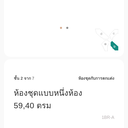
ชั้น 2
จาก
7
ห้องชุดกับการตกแต่ง
ห้องชุดแบบหนึ่งห้อง
59,40 ตรม
1BR-A
ห้องพักและห้องครัว
32,30
ตรม
ห้องนอน
15,10
ตรม
ห้องน้ำ
7,80
ตรม
ระเบียง
4,20
ตรม
สั่งจอง
คำปรึกษา