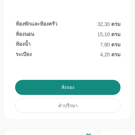
สระว่ายน้ำกลาง
ที่จอดรถใต้ดิน
แจ้ง ๔ สระ
พื้นที่สระว่ายน้ำทั้งหมด
เพื่อความสะดวกและปลอดภัย
ในอาณาเขต
ของผู้พักอาศัยมีที่จอดรถใต้ดิน
มากกว่า ๑๕๐๐ ตรม.
ที่รองรับรถยนต์ได้ ๑๕๐ คัน
รายละเอียด +
รายละเอียด +
การตกแต่งภายใน