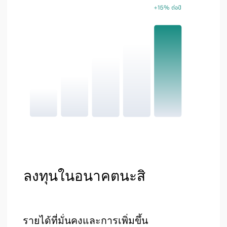
เวลาทำการ
จันทร์–เสาร์ 9.00-18.00 น
อาคาร
เลย์เอาต์
อาคาร А - D
สตูดิโอ
ห้องชุดแบบหนึ่งห้อง
อาคาร А - B
อาคาร
B - C
ห้องชุดแบบหนึ่งห้องนอน
อาคาร C - D
เพนท์เฮ้าส์
เลย์เอาต์มุม
เกี่ยวกับบริษัท
ทำเล
การลงทุน
ข่าวสาร
เกี่ยวกับโครงการ
ที่อยู่ติดต่อของเรา