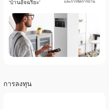
80%
รายได้แบบพาสซีฟ
ด้วยบริการเต็มรูปแบบ
จากบริษัท
Next Point Condominium คือโครงการลงทุนที่มี
เอกลักษณ์ทางภาคใต้ของภูเก็ตที่ให้รายได้ค่าเช่า
สูงและรับประกันการเติบโตในมูลค่า
ฝากคำขอร้องไว้
โทรศัพท์
+66 649267888