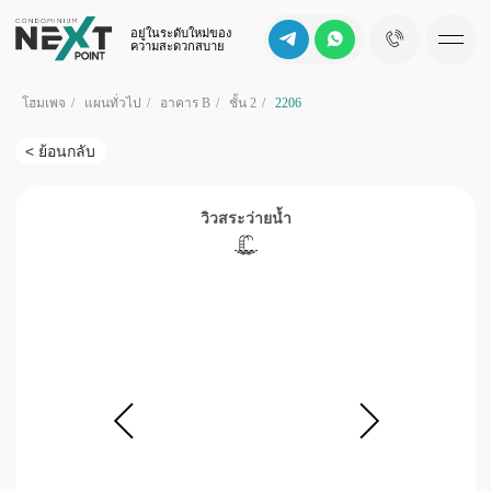
อยู่ในระดับใหม่ของ
ความสะดวกสบาย
โฮมเพจ
/
แผนทั่วไป
/
อาคาร B
/
ชั้น 2
/
2206
< ย้อนกลับ
วิวสระว่ายน้ำ
b
d
c