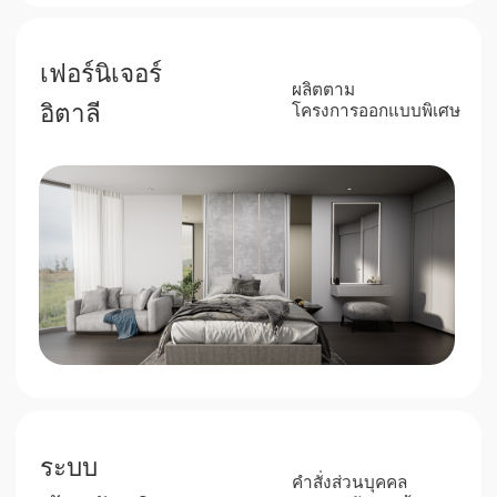
ลงทุนในอนาคตนะสิ
รายได้ที่มั่นคงและการเพิ่มขึ้น
ของราคาอสังหาริมทรัพย์ในภูเก็ต
7%
เนื่องจากความนิยม
ของภูเก็ต
อัตราผลตอบแทนค่าเช่า
เป็นสูง
40%
การเพิ่มขึ้น
อย่างมั่นคงของราคา
อสังหาริมทรัพย์
ในบริเวณที่มีเกียรติ